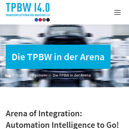
Die TPBW in der Arena
Sie befinden sich hier:
Start
Allgemein
Die TPBW in der Arena
Arena of Integration:
Automation Intelligence to Go!