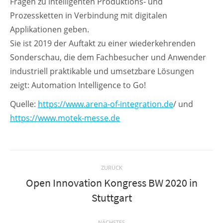
Fragen zu intelligenten Produktions- und
Prozessketten in Verbindung mit digitalen
Applikationen geben.
Sie ist 2019 der Auftakt zu einer wiederkehrenden
Sonderschau, die dem Fachbesucher und Anwender
industriell praktikable und umsetzbare Lösungen
zeigt: Automation Intelligence to Go!
Quelle:
https://www.arena-of-integration.de
/ und
https://www.motek-messe.de
Kommentarnavigation
ZURÜCK
Open Innovation Kongress BW 2020 in
Vorheriger
Stuttgart
Beitrag:
NÄCHSTES