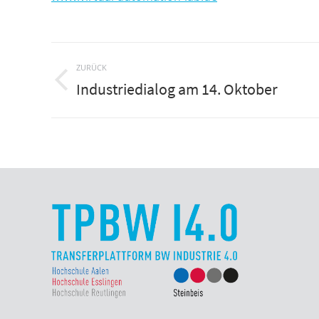
Kommentarnavigation
ZURÜCK
Industriedialog am 14. Oktober
Vorheriger
Beitrag: