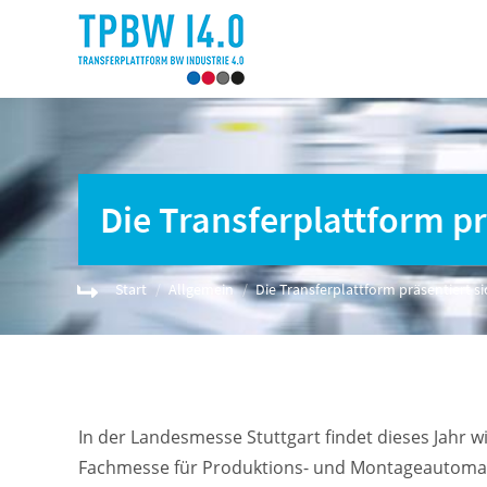
Die Transferplattform pr
Sie befinden sich hier:
Start
Allgemein
Die Transferplattform präsentiert s
In der Landesmesse Stuttgart findet dieses Jahr wi
Fachmesse für Produktions- und Montageautomatis