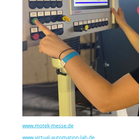
www.motek-messe.de
www.virtual-automation-lab.de