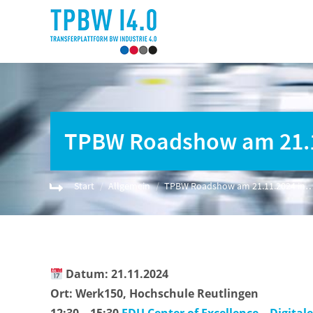
TPBW Roadshow am 21.11
Sie befinden sich hier:
Start
Allgemein
TPBW Roadshow am 21.11.2024 in
Datum: 21.11.2024
Ort:
Werk150, Hochschule Reutlingen