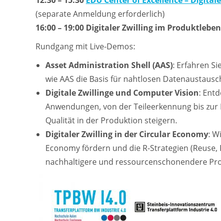
12:30 – 15:30
EDU Center of Excellence – Digita
(separate Anmeldung erforderlich)
16:00 – 19:00
Digitaler Zwilling im Produktlebe
Rundgang mit Live-Demos:
Asset Administration Shell (AAS)
: Erfahren S
wie AAS die Basis für nahtlosen Datenaustausch
Digitale Zwillinge und Computer Vision
: Entd
Anwendungen, von der Teileerkennung bis zur 
Qualität in der Produktion steigern.
Digitaler Zwilling in der Circular Economy
: W
Economy fördern und die R-Strategien (Reuse, Re
nachhaltigere und ressourcenschonendere Pro