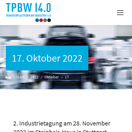
17. Oktober 2022
Sie befinden sich hier:
Start
2022
Oktober
17
2. Industrietagung am 28. November