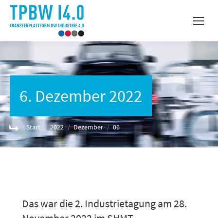
6. Dezember 2022
Sie befinden sich hier:
Start
2022
Dezember
06
Das war die 2. Industrietagung am 28.